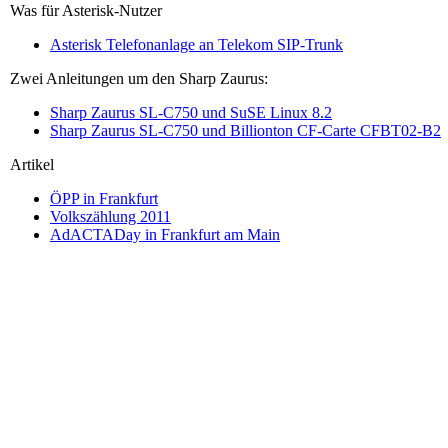
Was für Asterisk-Nutzer
Asterisk Telefonanlage an Telekom SIP-Trunk
Zwei Anleitungen um den Sharp Zaurus:
Sharp Zaurus SL-C750 und SuSE Linux 8.2
Sharp Zaurus SL-C750 und Billionton CF-Carte CFBT02-B2
Artikel
ÖPP in Frankfurt
Volkszählung 2011
AdACTADay in Frankfurt am Main